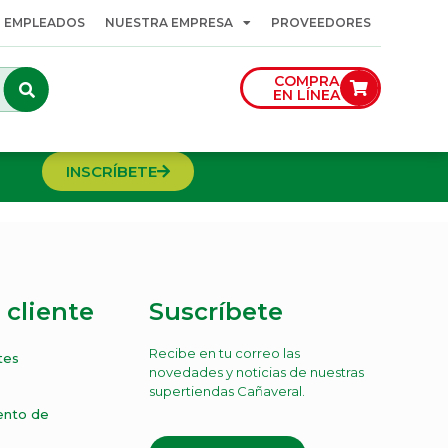
 EMPLEADOS
NUESTRA EMPRESA
PROVEEDORES
COMPRA
EN LÍNEA
INSCRÍBETE
 cliente
Suscríbete
Recibe en tu correo las
tes
novedades y noticias de nuestras
supertiendas Cañaveral.
iento de