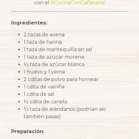
con el
#CocinaConCañaveral
Ingredientes:
2 tazas de avena
1 taza de harina
1 taza de mantequilla sin sal
1 taza de azúcar morena
½ taza de azúcar blanca
1 huevo y 1 yema
2 cditas de polvo para hornear
1 cdita de vainilla
1 cdita de sal
½ cdita de canela
½ taza de arándanos (podrían ser
también pasas)
Preparación: